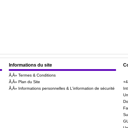
Informations du site
Co
Termes & Conditions
Plan du Site
+4
Informations personnelles & L'information de sécurité
In
Un
Do
Fa
Su
GU
Un