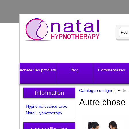
Acheter les produits
Blog
Commentaires
Catalogue en ligne
| Autre
Information
Autre chose
Hypno naissance avec
Natal Hypnotherapy