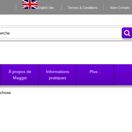
English Site
Termes & Conditions
Votre Compte
À propos de
Informations
Plus ..
Maggie
pratiques
 chose