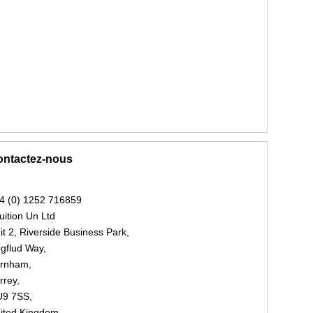
ntactez-nous
4 (0) 1252 716859
tuition Un Ltd
it 2, Riverside Business Park,
gflud Way,
rnham,
rrey,
9 7SS,
ited Kingdom.